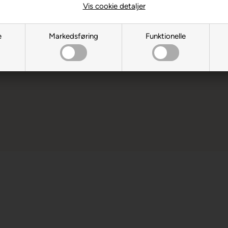
Vis cookie detaljer
ksne. Børn bør ikke spille uden
e
Markedsføring
Funktionelle