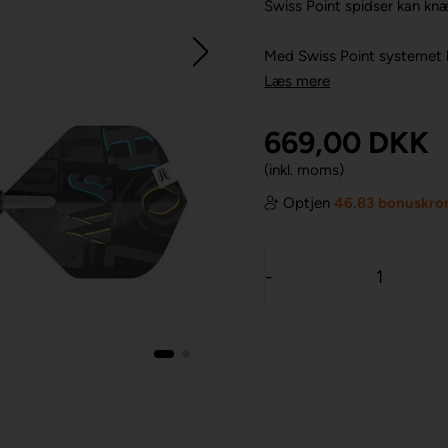
Swiss Point spidser kan knæ
Med Swiss Point systemet k
Læs mere
669,00
DKK
(inkl. moms)
Optjen
46.83 bonuskro
-