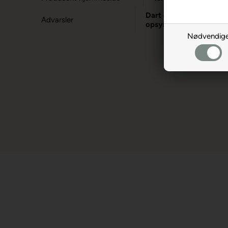
Dart er en sport for vo
Advarsler
opsyn.
Nødvendig