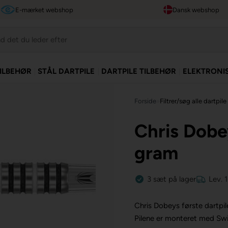
E-mærket webshop
Dansk webshop
TILBEHØR
STÅL DARTPILE
DARTPILE TILBEHØR
ELEKTRONI
Forside
»
Filtrer/søg alle dartpile
Chris Dobe
gram
3
sæt
på lager
Lev. 
Chris Dobeys første dartpil
Pilene er monteret med Swi