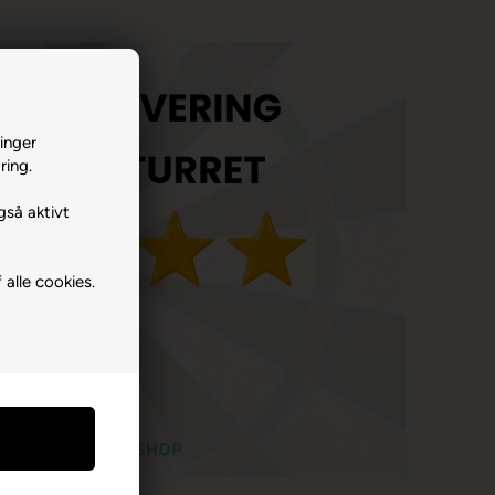
inger
ring.
gså aktivt
 alle cookies.