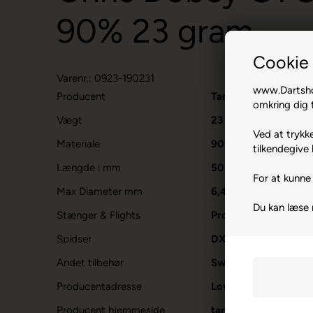
90% 23 gram.
Cookie 
Varenr.: 0923-190231
www.Dartshop
Producent
Target
omkring dig t
Vægt
23
Ved at trykke
Materiale
90% Tungsten
tilkendegive 
Længde i mm
50,1
For at kunne 
Max Diameter mm
6,45
Du kan læse
Stænger & Flights
Pro Grip Kort & Chri
Spidser
DX Sølv Spidser 26
Andet tilbehør
Swiss Point værktøj
Producentadresse
Lovet Road, GB-CM1
Producent hjemmeside
target-darts.co.uk