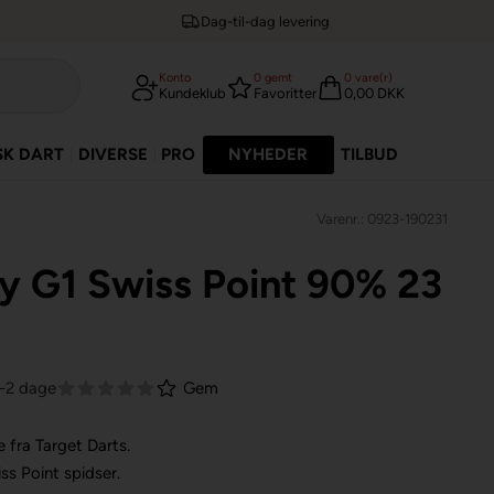
Dag-til-dag levering
Konto
0
gemt
0
vare(r)
Kundeklub
Favoritter
0,00 DKK
SK DART
DIVERSE
PRO
NYHEDER
TILBUD
Varenr.: 0923-190231
y G1 Swiss Point 90% 23
1-2 dage
Gem
e fra Target Darts.
ss Point spidser.