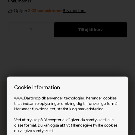
(inkl. moms)
Optjen
2.03 bonuskroner
Bliv medlem
Cookie information
www.Dartshop.dk anvender teknologier, herunder cookies,
til at indsamle oplysninger omkring dig til forskellige formål.
Herunder funktionalitet, statistik og markedsføring.
Chicane Pro Ultra Grøn No. 6 (3 sæt).
Ved at trykke på "Accepter alle" giver du samtykke til alle
disse formål. Du kan også aktivt tilkendegive hvilke cookies
du vil give samtykke til.
Varenr.: 0423-337208