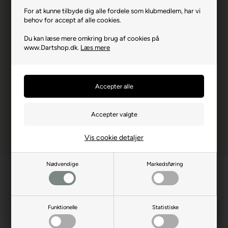
Producent
Target
For at kunne tilbyde dig alle fordele som klubmedlem, har vi
behov for accept af alle cookies.
Producentadresse
Lovet Road, GB-CM195TB
Essex
Du kan læse mere omkring brug af cookies på
www.Dartshop.dk.
Læs mere
Producent hjemmeside
target-darts.co.uk
Advarsler
Dart er en sport for voksne.
Børn bør ikke spille uden
opsyn.
Vis cookie detaljer
Nødvendige
Markedsføring
Funktionelle
Statistiske