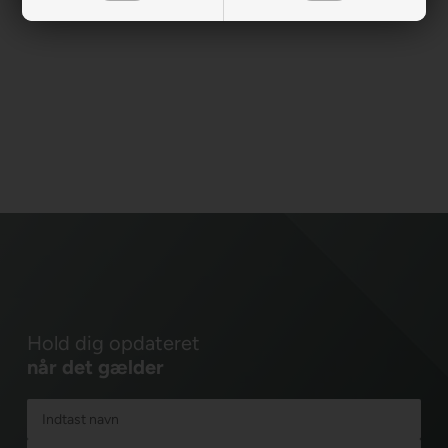
Hold dig opdateret
når det gælder