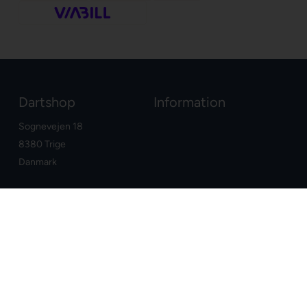
Dartshop
Information
Sognevejen 18
8380 Trige
Danmark
+45 86910300
info@dartshop.dk
CVR: DK29211752
Dine fordele
Google
E-mærket webshop